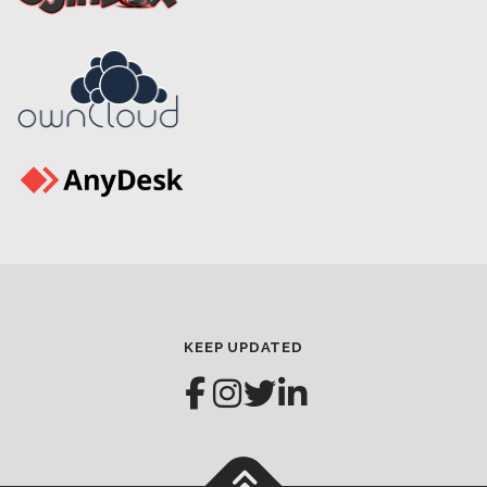
KEEP UPDATED