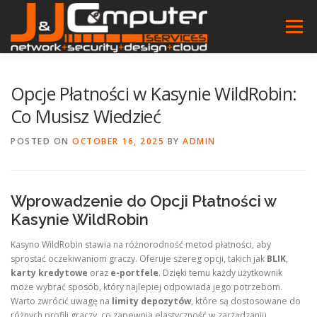
Skip
to
Menu
content
HOME
FEATURES
ABOUT
SERVICES
Opcje Płatności w Kasynie WildRobin:
Co Musisz Wiedzieć
PROJECT
NEWS
CONTACT
SOFTWARES
POSTED ON
OCTOBER 16, 2025
BY
ADMIN
Wprowadzenie do Opcji Płatności w
Kasynie WildRobin
Kasyno WildRobin stawia na różnorodność metod płatności, aby
sprostać oczekiwaniom graczy. Oferuje szereg opcji, takich jak
BLIK
,
karty kredytowe
oraz
e-portfele
. Dzięki temu każdy użytkownik
może wybrać sposób, który najlepiej odpowiada jego potrzebom.
Warto zwrócić uwagę na
limity depozytów
, które są dostosowane do
różnych profili graczy, co zapewnia elastyczność w zarządzaniu