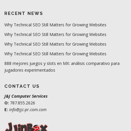
RECENT NEWS
Why Technical SEO Still Matters for Growing Websites
Why Technical SEO Still Matters for Growing Websites
Why Technical SEO Still Matters for Growing Websites
Why Technical SEO Still Matters for Growing Websites
888 mejores juegos y slots en MX: análisis comparativo para
jugadores experimentados
CONTACT US
J&J Computer Services
O:
787.855.2626
E:
info@jjc-pr.com.com