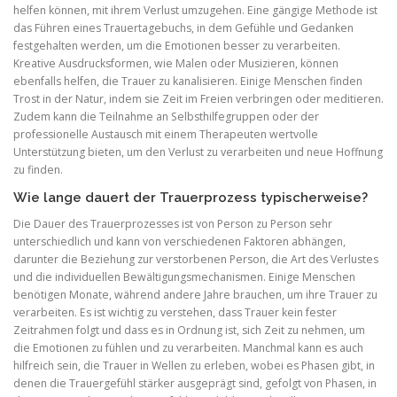
helfen können, mit ihrem Verlust umzugehen. Eine gängige Methode ist
das Führen eines Trauertagebuchs, in dem Gefühle und Gedanken
festgehalten werden, um die Emotionen besser zu verarbeiten.
Kreative Ausdrucksformen, wie Malen oder Musizieren, können
ebenfalls helfen, die Trauer zu kanalisieren. Einige Menschen finden
Trost in der Natur, indem sie Zeit im Freien verbringen oder meditieren.
Zudem kann die Teilnahme an Selbsthilfegruppen oder der
professionelle Austausch mit einem Therapeuten wertvolle
Unterstützung bieten, um den Verlust zu verarbeiten und neue Hoffnung
zu finden.
Wie lange dauert der Trauerprozess typischerweise?
Die Dauer des Trauerprozesses ist von Person zu Person sehr
unterschiedlich und kann von verschiedenen Faktoren abhängen,
darunter die Beziehung zur verstorbenen Person, die Art des Verlustes
und die individuellen Bewältigungsmechanismen. Einige Menschen
benötigen Monate, während andere Jahre brauchen, um ihre Trauer zu
verarbeiten. Es ist wichtig zu verstehen, dass Trauer kein fester
Zeitrahmen folgt und dass es in Ordnung ist, sich Zeit zu nehmen, um
die Emotionen zu fühlen und zu verarbeiten. Manchmal kann es auch
hilfreich sein, die Trauer in Wellen zu erleben, wobei es Phasen gibt, in
denen die Trauergefühl stärker ausgeprägt sind, gefolgt von Phasen, in