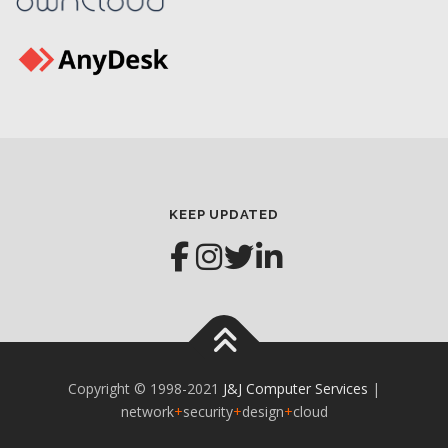
KEEP UPDATED
Copyright © 1998-2021
J&J Computer Services
|
network
+
security
+
design
+
cloud