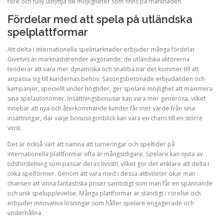
före och fully utnyttja de möjligheter som finns på marknaden.
Fördelar med att spela på utländska
spelplattformar
Att delta i internationella spelmarknader erbjuder många fördelar.
Givetvis är marknadstrender avgörande; de utländska aktörerna
tenderar att vara mer dynamiska och snabba när det kommer till att
anpassa sig till kundernas behov. Säsongsbetonade erbjudanden och
kampanjer, speciellt under högtider, ger spelare möjlighet att maximera
sina spelautonomer. Insättningsbonusar kan vara mer generösa, vilket
innebär att nya och återkommande kunder får mer värde från sina
insättningar, där varje bonusögonblick kan vara en chans till en större
vinst.
Det är också värt att nämna att turneringar och speltider på
internationella plattformar ofta är mångsidigare. Spelare kan njuta av
tidsfördelning som passar deras livsstil, vilket gör det enklare att delta i
olika spelformer. Genom att vara med i dessa aktiviteter ökar man
chansen att vinna fantastiska priser samtidigt som man får en spännande
och unik spelupplevelse. Många plattformar är ständigt i rörelse och
erbjuder innovativa lösningar som håller spelare engagerade och
underhållna.