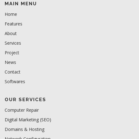
MAIN MENU
Home
Features
About
Services
Project
News
Contact
Softwares
OUR SERVICES
Computer Repair
Digital Marketing (SEO)
Domains & Hosting
Network Configuration