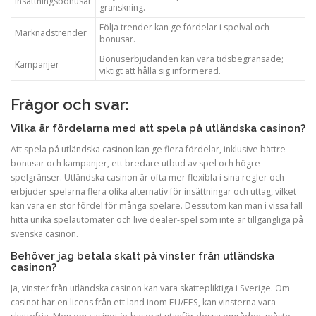
Insättningsbonusar
granskning.
Följa trender kan ge fördelar i spelval och
Marknadstrender
bonusar.
Bonuserbjudanden kan vara tidsbegränsade;
Kampanjer
viktigt att hålla sig informerad.
Frågor och svar:
Vilka är fördelarna med att spela på utländska casinon?
Att spela på utländska casinon kan ge flera fördelar, inklusive bättre
bonusar och kampanjer, ett bredare utbud av spel och högre
spelgränser. Utländska casinon är ofta mer flexibla i sina regler och
erbjuder spelarna flera olika alternativ för insättningar och uttag, vilket
kan vara en stor fördel för många spelare. Dessutom kan man i vissa fall
hitta unika spelautomater och live dealer-spel som inte är tillgängliga på
svenska casinon.
Behöver jag betala skatt på vinster från utländska
casinon?
Ja, vinster från utländska casinon kan vara skattepliktiga i Sverige. Om
casinot har en licens från ett land inom EU/EES, kan vinsterna vara