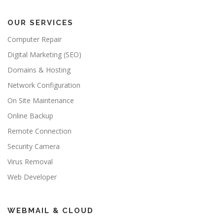
OUR SERVICES
Computer Repair
Digital Marketing (SEO)
Domains & Hosting
Network Configuration
On Site Maintenance
Online Backup
Remote Connection
Security Camera
Virus Removal
Web Developer
WEBMAIL & CLOUD